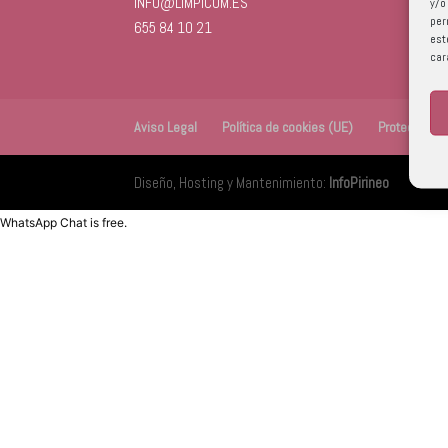
INFO@LIMPICOM.ES
y/o
per
655 84 10 21
est
car
Aviso Legal
Política de cookies (UE)
Protección 
Diseño, Hosting y Mantenimiento:
InfoPirineo
WhatsApp Chat is free.