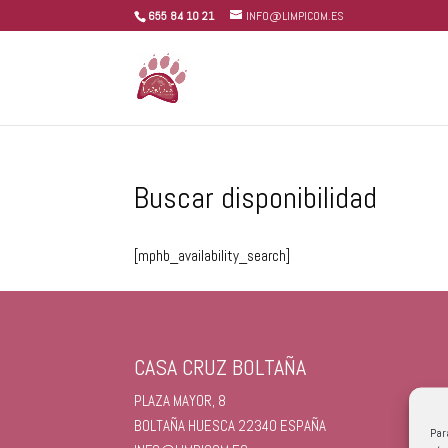
655 84 10 21
INFO@LIMPICOM.ES
Buscar disponibilidad
[mphb_availability_search]
CASA CRUZ BOLTAÑA
PLAZA MAYOR, 8
BOLTAÑA
HUESCA
22340
ESPAÑA
Par