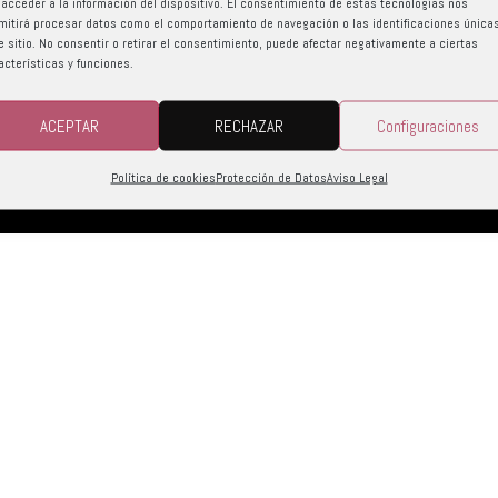
 acceder a la información del dispositivo. El consentimiento de estas tecnologías nos
mitirá procesar datos como el comportamiento de navegación o las identificaciones única
e sitio. No consentir o retirar el consentimiento, puede afectar negativamente a ciertas
acterísticas y funciones.
ACEPTAR
RECHAZAR
Configuraciones
de Datos
Política de cookies
Protección de Datos
Aviso Legal