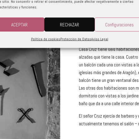
e sitio. No consentir o retirar el consentimiento, puede afectar negativamente a ciertas
acterísticas y funciones.
 sabor original para destinarla a
ACEPTAR
RECHAZAR
Configuraciones
Política de cookies
Protección de Datos
Aviso Legal
Casa Cruz tiene seis habitaciones
alzadas que tiene la casa. Cuatro
un balcón cada una con vistas a la
iglesias más grandes de Aragón), 
balcón tiene un gran ventanal desd
Las otras dos habitaciones son m
dormitorio con vistas a los jardin
baño que da a una calle interior de
El señor Cruz ejercía de barbero y
actualmente tenemos el salón – re