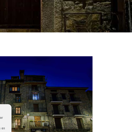
ar
s en